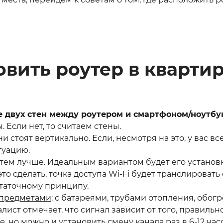
овить роутер в кварти
е двух стен между роутером и смартфоном/ноутбу
 Если нет, то считаем стены.
они стоят вертикально. Если, несмотря на это, у вас 
туацию.
, тем лучше. Идеальным вариантом будет его установ
 это сделать, точка доступа Wi-Fi будет транслироват
статочному принципу.
 предметами
: с батареями, трубами отопления, обог
лист отмечает, что сигнал зависит от того, правиль
 но можно и установить смену канала раз в 6-12 час