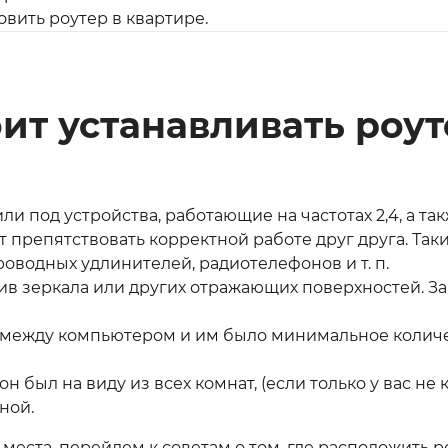
овить роутер в квартире.
оит устанавливать роу
или под устройства, работающие на частотах 2,4, а так
т препятствовать корректной работе друг друга. Так
оводных удлинителей, радиотелефонов и т. п.
ив зеркала или других отражающих поверхностей. За
бы между компьютером и им было минимальное колич
он был на виду из всех комнат, (если только у вас не
ной.
места, перейдем к советам о том, где расположить 