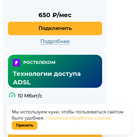
650
₽/мес
Подключить
Подробнее
РОСТЕЛЕКОМ
Технологии доступа
АDSL
10 Мбит/с
Видеонаблюдение за 390 ₽/месяц!
Мы используем куки, чтобы пользоваться сайтом
было удобнее.
Политика обработки cookies
Принять
650
₽/мес