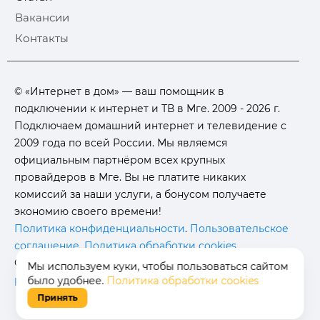
Вакансии
Контакты
© «Интернет в дом» — ваш помощник в
подключении к интернет и ТВ в Мге. 2009 - 2026 г.
Подключаем домашний интернет и телевидение с
2009 года по всей России. Мы являемся
официальным партнёром всех крупных
провайдеров в Мге. Вы не платите никаких
комиссий за наши услуги, а бонусом получаете
экономию своего времени!
Политика конфиденциальности
.
Пользовательское
соглашение
.
Политика обработки cookies
.
Отписаться от получения
информационных
Мы используем куки, чтобы пользоваться сайтом
рассылок
от данного ресурса можно на
странице
.
было удобнее.
Политика обработки cookies
Принять