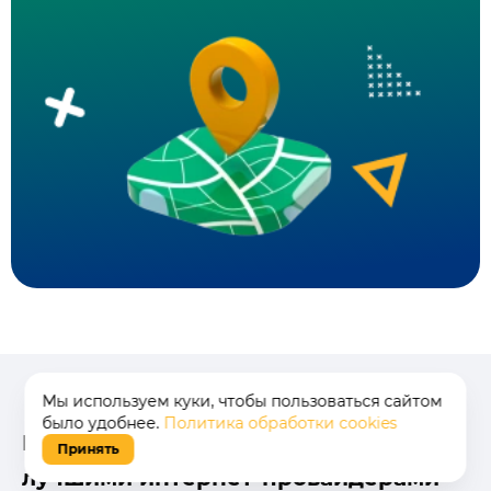
Мы используем куки, чтобы пользоваться сайтом
было удобнее.
Политика обработки cookies
Интернет в дом - мы работаем с
Принять
лучшими интернет-провайдерами