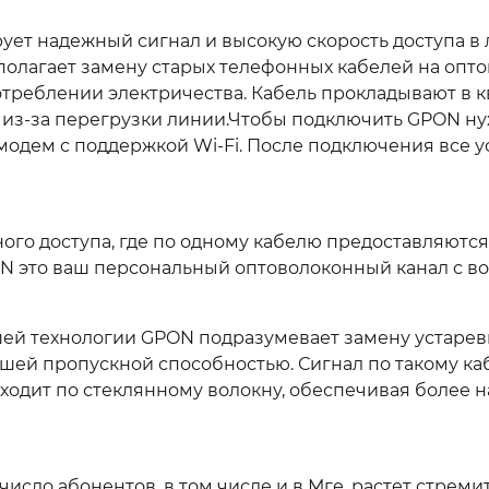
рует надежный сигнал и высокую скорость доступа в 
олагает замену старых телефонных кабелей на опто
треблении электричества. Кабель прокладывают в к
 из-за перегрузки линии.Чтобы подключить GPON нуж
одем с поддержкой Wi-Fi. После подключения все у
го доступа, где по одному кабелю предоставляются
 это ваш персональный оптоволоконный канал с воз
шей технологии GPON подразумевает замену устарев
ей пропускной способностью. Сигнал по такому кабе
ходит по стеклянному волокну, обеспечивая более 
 число абонентов, в том числе и в Мге, растет стр