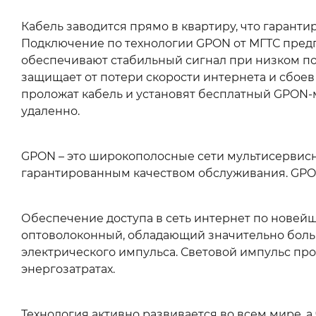
Кабель заводится прямо в квартиру, что гаранти
Подключение по технологии GPON от МГТС предп
обеспечивают стабильный сигнал при низком по
защищает от потери скорости интернета и сбоев
проложат кабель и установят бесплатный GPON-м
удаленно.
GPON – это широкополосные сети мультисервисно
гарантированным качеством обслуживания. GPON
Обеспечение доступа в сеть интернет по новей
оптоволоконный, обладающий значительно больш
электрического импульса. Световой импульс про
энергозатратах.
Технология активно развивается во всем мире, а