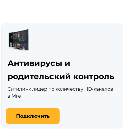
Антивирусы и
родительский контроль
Ситилинк лидер по количеству HD‑каналов
в Мге
Подключить