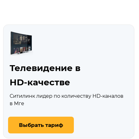
Телевидение в
HD‑качестве
Ситилинк лидер по количеству HD‑каналов
в Мге
Выбрать тариф