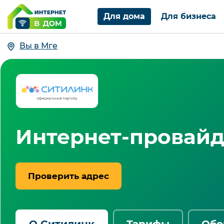
Для дома
Для бизнеса
Вы в Мге
Интернет-провайд
Проверить адрес
О Ситилинк
Тарифы
Обо