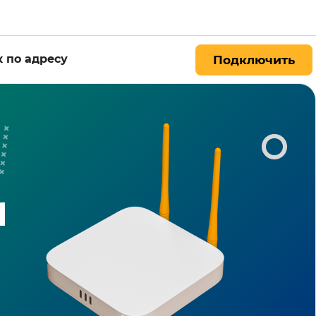
 по адресу
Подключить
М