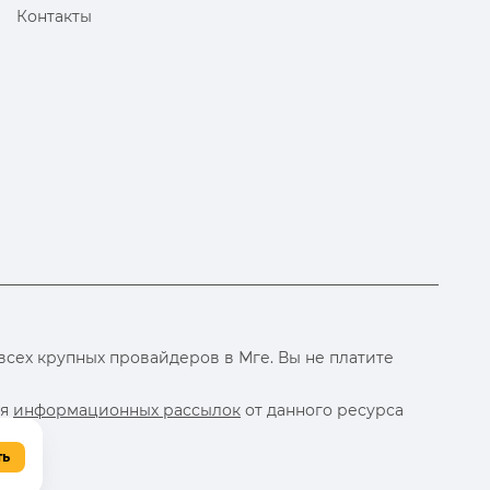
Контакты
сех крупных провайдеров в Мге. Вы не платите
ия
информационных рассылок
от данного ресурса
ть