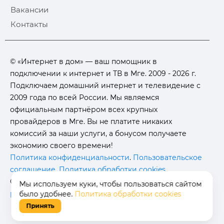
Вакансии
Контакты
© «Интернет в дом» — ваш помощник в
подключении к интернет и ТВ в Мге. 2009 - 2026 г.
Подключаем домашний интернет и телевидение с
2009 года по всей России. Мы являемся
официальным партнёром всех крупных
провайдеров в Мге. Вы не платите никаких
комиссий за наши услуги, а бонусом получаете
экономию своего времени!
Политика конфиденциальности
.
Пользовательское
соглашение
.
Политика обработки cookies
.
Отписаться от получения
информационных
Мы используем куки, чтобы пользоваться сайтом
рассылок
от данного ресурса можно на
странице
.
было удобнее.
Политика обработки cookies
Принять