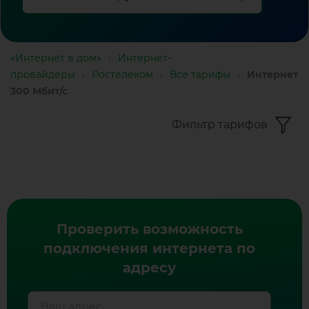
«Интернет в дом»
›
Интернет-
провайдеры
›
Ростелеком
›
Все тарифы
›
Интернет
300 Мбит/с
Фильтр тарифов
Тарифы
с
Проверить возможность
интернетом
подключения интернета по
300
адресу
Мбит/
Ваш адрес