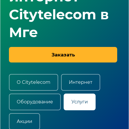
Citytelecom в
Мге
Заказать
О Citytelecom
Интернет
Оборудование
Услуги
Акции